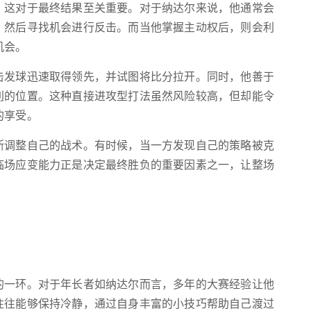
。这对于最终结果至关重要。对于纳达尔来说，他通常会
，然后寻找机会进行反击。而当他掌握主动权后，则会利
机会。
击发球迅速取得领先，并试图将比分拉开。同时，他善于
利的位置。这种直接进攻型打法虽然风险较高，但却能令
的享受。
断调整自己的战术。有时候，当一方发现自己的策略被克
临场应变能力正是决定最终胜负的重要因素之一，让整场
的一环。对于年长者如纳达尔而言，多年的大赛经验让他
往往能够保持冷静，通过自身丰富的小技巧帮助自己渡过