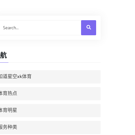
航
知道星空xk体育
体育热点
体育明星
服务种类