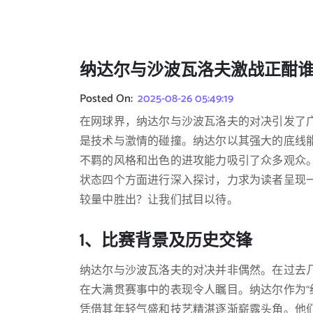
纳达尔与沙波瓦洛夫激战正酣
Posted On:
2025-08-26 05:49:19
在网球界，纳达尔与沙波瓦洛夫的对决引发了
是技术与激情的碰撞。纳达尔以其强大的底线
不羁的风格和出色的进攻能力吸引了众多观众
状态四个方面进行深入探讨，力求为读者呈现
较量中胜出？让我们拭目以待。
1、比赛背景及历史交锋
纳达尔与沙波瓦洛夫的对决并非偶然。在过去
在大满贯赛事中的表现令人瞩目。纳达尔作为“
凭借其年轻气盛和技艺精湛逐渐崭露头角。他