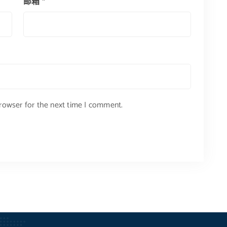
邮箱
*
browser for the next time I comment.