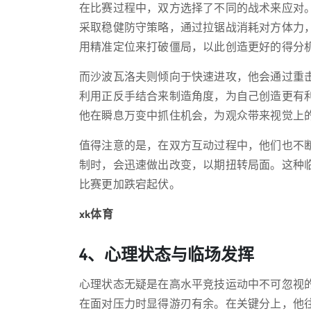
在比赛过程中，双方选择了不同的战术来应对
采取稳健防守策略，通过拉锯战消耗对方体力
用精准定位来打破僵局，以此创造更好的得分
而沙波瓦洛夫则倾向于快速进攻，他会通过重
利用正反手结合来制造角度，为自己创造更有
他在瞬息万变中抓住机会，为观众带来视觉上
值得注意的是，在双方互动过程中，他们也不
制时，会迅速做出改变，以期扭转局面。这种
比赛更加跌宕起伏。
xk体育
4、心理状态与临场发挥
心理状态无疑是在高水平竞技运动中不可忽视
在面对压力时显得游刃有余。在关键分上，他