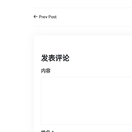
Prev Post
发表评论
内容