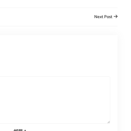
Next Post