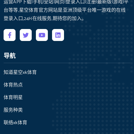
运营APP下载|手机|全站|网页|登录入口|注册|最新版|游戏|平
台等等,星空体育官方网站是亚洲顶级平台唯一游戏的在线
登录入口,24H在线服务,期待您的加入。
导航
知道星空xk体育
体育热点
体育明星
服务种类
联络xk体育