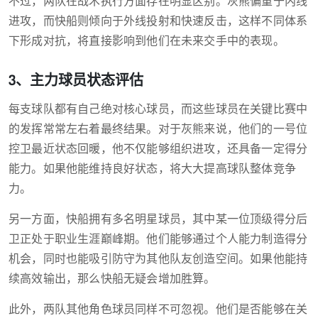
不过，两队在战术执行方面存在明显区别。灰熊偏重于内线
进攻，而快船则倾向于外线投射和快速反击，这样不同体系
下形成对抗，将直接影响到他们在未来交手中的表现。
3、主力球员状态评估
每支球队都有自己绝对核心球员，而这些球员在关键比赛中
的发挥常常左右着最终结果。对于灰熊来说，他们的一号位
控卫最近状态回暖，他不仅能够组织进攻，还具备一定得分
能力。如果他能维持良好状态，将大大提高球队整体竞争
力。
另一方面，快船拥有多名明星球员，其中某一位顶级得分后
卫正处于职业生涯巅峰期。他们能够通过个人能力制造得分
机会，同时也能吸引防守为其他队友创造空间。如果他能持
续高效输出，那么快船无疑会增加胜算。
此外，两队其他角色球员同样不可忽视。他们是否能够在关