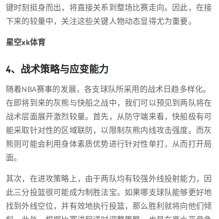
键时刻挺身而出，将直接关系到整场比赛走向。因此，在接
下来的较量中，关注这些关键人物动态显得尤为重要。
星空xk体育
4、战术策略与应变能力
随着NBA赛事的发展，各支球队所采用的战术日趋多样化。
在即将到来的灰熊与快船之战中，我们可以预见到两队将在
战术层面展开激烈较量。首先，从防守端来看，快船极有可
能采取针对性的区域联防，以限制灰熊内线攻击强度。而灰
熊则可能会利用身体素质优势进行针对性单打，从而打开局
面。
其次，在进攻策略上，由于两队均有较强外线投射能力，因
此三分投篮很可能成为制胜法宝。如果哪支球队能够更好地
找到外线空位，并有效地执行投篮，那么胜利就将向他们倾