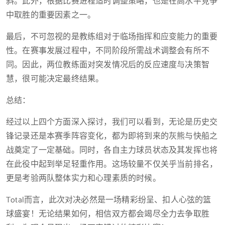
斜。此外，根据比赛进程适时调整策略，也是在高水平竞争
中取胜的重要因素之一。
最后，不可忽视的是教练组对于临场指挥和应变能力的重要
性。在赛事发展过程中，不同阶段所需战术调整会有所不
同。因此，两位教练面对突发情况后的反应速度与决策智
慧，很可能决定最终结果。
总结：
经过以上四个方面深入探讨，我们可以看到，无论是历史交
锋记录还是本赛季阵容变化，都为即将到来的灰熊与快船之
战奠定了一定基础。同时，各自主力球员状态及其发挥也将
在此役中起到举足轻重作用。这场较量不仅关乎当前排名，
更是考验两队整体实力和心理素质的时候。
Total而言，此次对决必然是一场精彩纷呈、扣人心弦的篮
球盛宴！无论结果如何，相信双方都会竭尽全力去争取胜