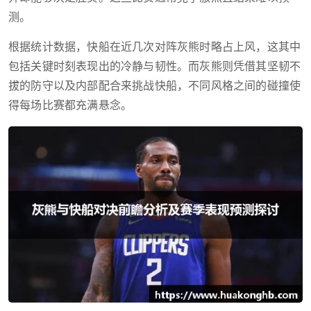
测。
根据统计数据，快船在近几次对阵灰熊时略占上风，这其中
包括关键时刻表现出的冷静与韧性。而灰熊则凭借其坚韧不
拔的防守以及内部配合来挑战快船，不同风格之间的碰撞使
得每场比赛都充满悬念。