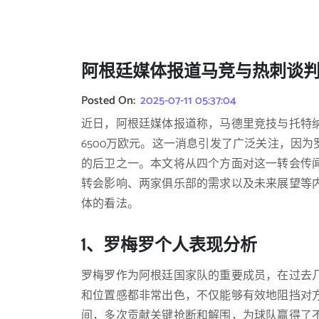
阿根廷媒体报道马竞与热刺谈判
Posted On:
2025-07-11 05:37:04
近日，阿根廷媒体报道称，马德里竞技与托特
6500万欧元。这一消息引发了广泛关注，因
的后卫之一。本文将从四个方面对这一转会传
转会影响、两家俱乐部的需求以及未来展望等
体的看法。
1、罗梅罗个人表现分析
罗梅罗作为阿根廷国家队的重要成员，在过去
和位置感都非常出色，不仅能够有效地阻挡对
间，多次贡献关键抢断和解围，为球队赢得了