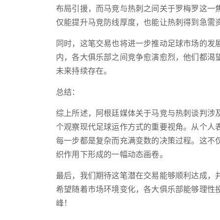
布局引援，而马竞与热刺之间关于罗梅罗这一
仅能提升马竞防线厚度，也能让热刺得到急需
同时，这笔交易也将进一步推动足球市场的发
内，各大俱乐部之间竞争愈演愈烈，他们都渴
未来持续存在。
总结：
综上所述，阿根廷媒体关于马竞与热刺谈判涉及到
个观察现代足球运作方式的重要视角。从个人
每一步都是复杂而充满变数的决策过程。这不
织作用下形成的一幅动态画卷。
最后，我们期待这笔潜在交易能够顺利达成，
希望随着市场环境变化，各大俱乐部能够理性
峰！