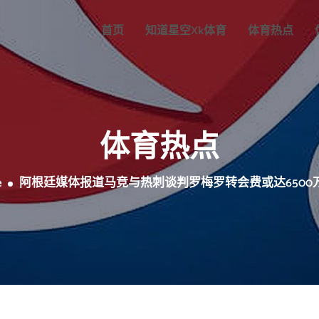
首页
知道星空xk体育
体育热点
体育热点
e
阿根廷媒体报道马竞与热刺谈判罗梅罗转会费或达6500