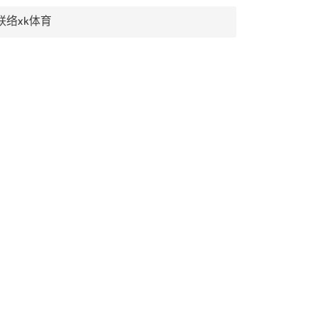
联络xk体育