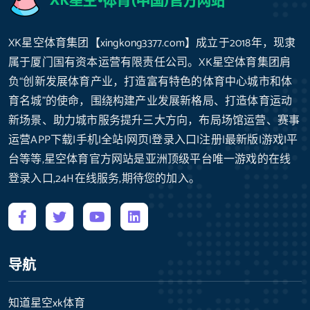
XK星空体育集团【xingkong3377.com】成立于2018年，现隶
属于厦门国有资本运营有限责任公司。XK星空体育集团肩
负“创新发展体育产业，打造富有特色的体育中心城市和体
育名城”的使命，围绕构建产业发展新格局、打造体育运动
新场景、助力城市服务提升三大方向，布局场馆运营、赛事
运营APP下载|手机|全站|网页|登录入口|注册|最新版|游戏|平
台等等,星空体育官方网站是亚洲顶级平台唯一游戏的在线
登录入口,24H在线服务,期待您的加入。
导航
知道星空xk体育