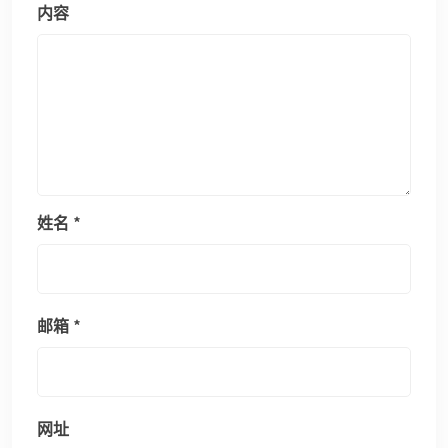
内容
姓名
*
邮箱
*
网址