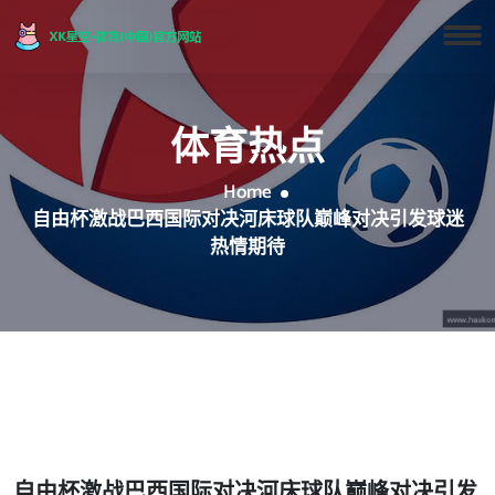
体育热点
Home
自由杯激战巴西国际对决河床球队巅峰对决引发球迷
热情期待
自由杯激战巴西国际对决河床球队巅峰对决引发