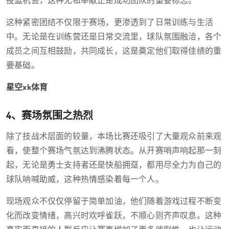
投篮机会，这种无私奉献正是成功团队的重要标志。
这种紧密团结不仅限于赛场，更渗透到了日常训练与生活
中。无论是在训练营还是日常交流里，球队氛围融洽，各个
成员之间互相鼓励，共同成长，这是奠定他们取得佳绩的重
要基础。
星空xk体育
4、赛场氛围之热烈
除了技战术层面的较量，本场比赛还吸引了大量观众前来观
看，使整个赛场气氛达到沸腾状态。从开赛哨声响起那一刻
起，无论是勇士支持者还是快船拥趸，都用尽全力为自己的
球队呐喊助威，这种热情感染着每一个人。
现场观众不仅仅停留于简单加油，他们随着游戏过程不断变
化而改变情绪，高兴时欢呼雀跃，不顺心则齐声叹息。这种