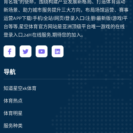
育名城”的使命，围绕构建产业发展新格局、打造体育运动
新场景、助力城市服务提升三大方向，布局场馆运营、赛事
运营APP下载|手机|全站|网页|登录入口|注册|最新版|游戏|平
台等等,星空体育官方网站是亚洲顶级平台唯一游戏的在线
登录入口,24H在线服务,期待您的加入。
导航
知道星空xk体育
体育热点
体育明星
服务种类