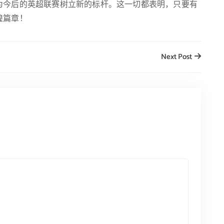
为今后的英超联赛树立新的标杆。这一切都表明，只要有
煌篇章！
Next Post