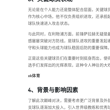
无论是在个人能力还是整体配合层面，关键球
作为核心中场，他不仅负责组织进攻，还承担
球队快速进入攻击状态。
与此同时，在利物浦方面，前锋萨拉赫无疑是
感屡屡突破对方防线，是球队进攻的重要发起
守和头球能力也成为球队稳固后防的重要保障
正是这些关键球员们在重要时刻挺身而出，使
选手们发挥出的光辉表现，这种令人神往的大
xk体育
4、背景与影响因素
了解此次巅峰对决，需要考虑更广泛背景及外
支球队逐渐加大投入，引入世界级教练和优秀