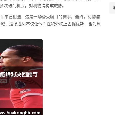
了多次破门机会，对利物浦构成威胁。
在安菲尔德相遇，这是一场备受瞩目的赛事。最终，利物浦
曼城，这场胜利不仅让他们在积分榜上占据优势，也为球