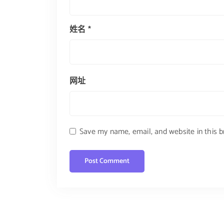
姓名
*
网址
Save my name, email, and website in this 