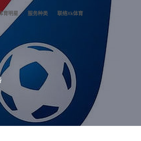
体育明星
服务种类
联络xk体育
析