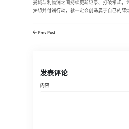
曼城与利物浦之间持续更新记录、打破常规，
梦想并付诸行动，就一定会创造属于自己的辉
Prev Post
发表评论
内容