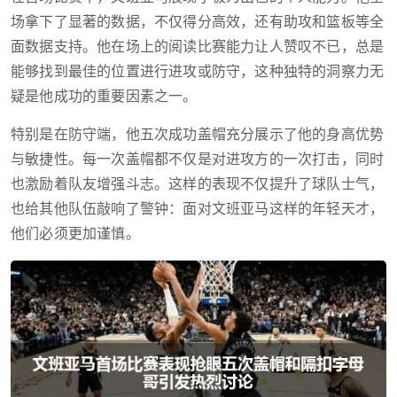
场拿下了显著的数据，不仅得分高效，还有助攻和篮板等全
面数据支持。他在场上的阅读比赛能力让人赞叹不已，总是
能够找到最佳的位置进行进攻或防守，这种独特的洞察力无
疑是他成功的重要因素之一。
特别是在防守端，他五次成功盖帽充分展示了他的身高优势
与敏捷性。每一次盖帽都不仅是对进攻方的一次打击，同时
也激励着队友增强斗志。这样的表现不仅提升了球队士气，
也给其他队伍敲响了警钟：面对文班亚马这样的年轻天才，
他们必须更加谨慎。