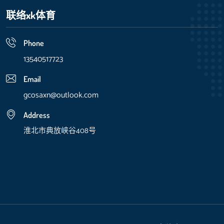
联络xk体育
Phone
13540517723
Email
gcosaxn@outlook.com
Address
淮北市典放峡谷408号