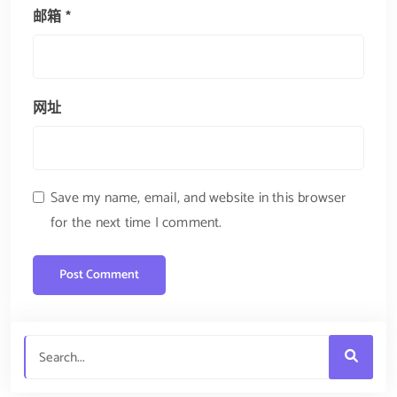
邮箱
*
网址
Save my name, email, and website in this browser
for the next time I comment.