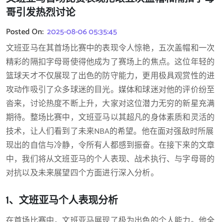
哥引发热烈讨论
Posted On:
2025-08-06 05:35:45
文班亚马在其首场比赛中的表现令人惊艳，五次盖帽和一次
精彩的隔扣字母哥使得他成为了赛场上的焦点。这位年轻的
篮球天才不仅展现了出色的防守能力，更用极具观赏性的进
攻动作吸引了众多球迷的目光。媒体和球迷对他的评价纷至
沓来，讨论热度不断上升，大家对这位潜力无穷的新星充满
期待。整场比赛中，文班亚马以其超凡的身体素质和灵活的
技术，让人们看到了未来NBA的希望。他在面对强敌时所展
现出的自信与冷静，令所有人都感到振奋。在接下来的文章
中，我们将从文班亚马的个人表现、战术执行、与字母哥的
对抗以及未来展望四个方面进行深入分析。
1、文班亚马个人表现分析
在首场比赛中，文班亚马展现了极为出色的个人能力。他全