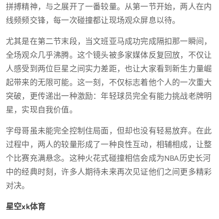
拼搏精神，与之展开了一番较量。从第一节开始，两人在内
线频频交锋，每一次碰撞都让现场观众屏息以待。
尤其是在第二节末段，当文班亚马成功完成隔扣那一瞬间，
全场观众几乎沸腾。这个镜头被多家媒体反复回放，不仅让
人感受到两位巨星之间实力差距，也让大家看到新生力量崛
起带来的无限可能。这一刻，不仅标志着他个人的一次重大
突破，更传递出一种激励：年轻球员完全有能力挑战老牌明
星，实现自我价值。
字母哥虽未能完全控制住局面，但却也没有轻易放弃。在此
过程中，两人的较量形成了一种良性互动，相辅相成，让整
个比赛充满悬念。这种火花式碰撞相信会成为NBA历史长河
中的经典时刻，许多人期待未来再次见证他们之间更多精彩
对决。
星空xk体育