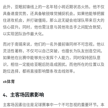
此外，亚眠前锋线上的一名年轻小将近期状态火热，他不仅
具备速度优势，还具备敏锐嗅觉捕捉机会。如果他能够把握
住进攻机会，并打破僵局，那么这无疑会给球队带来巨大的
信心提升。同时，他也需注意与其他攻击手之间配合默契，
以实现团队协作最大化。
而对于南锡来说，他们的一名外援前锋同样不可忽视。他以
灵活性著称，不仅可以自己突破，也擅长为队友创造空间。
如果他在比赛中能够充分发挥个人能力，同时保持团队意
识，相信一定能给亚眠后防造成困扰。而他所在的位置以及
跑位选择，都将直接影响整条攻击线效率。
xk体育
4、主客场因素影响
主客场因素往往是足球赛事中一个不可忽视的重要环节。本