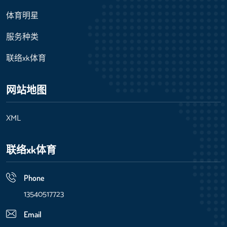
体育明星
服务种类
联络xk体育
网站地图
XML
联络xk体育
Phone
13540517723
Email