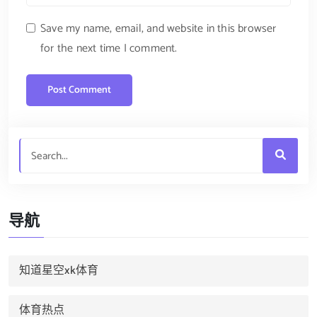
Save my name, email, and website in this browser
for the next time I comment.
导航
知道星空xk体育
体育热点