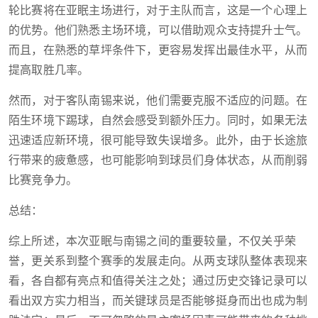
轮比赛将在亚眠主场进行，对于主队而言，这是一个心理上
的优势。他们熟悉主场环境，可以借助观众支持提升士气。
而且，在熟悉的草坪条件下，更容易发挥出最佳水平，从而
提高取胜几率。
然而，对于客队南锡来说，他们需要克服不适应的问题。在
陌生环境下踢球，自然会感受到额外压力。同时，如果无法
迅速适应新环境，很可能导致失误增多。此外，由于长途旅
行带来的疲惫感，也可能影响到球员们身体状态，从而削弱
比赛竞争力。
总结：
综上所述，本次亚眠与南锡之间的重要较量，不仅关乎荣
誉，更关系到整个赛季的发展走向。从两支球队整体表现来
看，各自都有亮点和值得关注之处；通过历史交锋记录可以
看出双方实力相当，而关键球员是否能够挺身而出也成为制