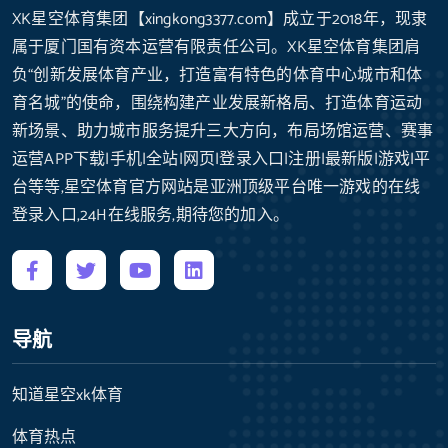
XK星空体育集团【xingkong3377.com】成立于2018年，现隶
属于厦门国有资本运营有限责任公司。XK星空体育集团肩
负“创新发展体育产业，打造富有特色的体育中心城市和体
育名城”的使命，围绕构建产业发展新格局、打造体育运动
新场景、助力城市服务提升三大方向，布局场馆运营、赛事
运营APP下载|手机|全站|网页|登录入口|注册|最新版|游戏|平
台等等,星空体育官方网站是亚洲顶级平台唯一游戏的在线
登录入口,24H在线服务,期待您的加入。
导航
知道星空xk体育
体育热点