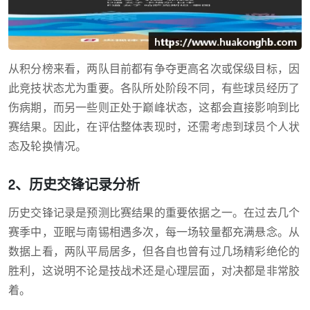
从积分榜来看，两队目前都有争夺更高名次或保级目标，因
此竞技状态尤为重要。各队所处阶段不同，有些球员经历了
伤病期，而另一些则正处于巅峰状态，这都会直接影响到比
赛结果。因此，在评估整体表现时，还需考虑到球员个人状
态及轮换情况。
2、历史交锋记录分析
历史交锋记录是预测比赛结果的重要依据之一。在过去几个
赛季中，亚眠与南锡相遇多次，每一场较量都充满悬念。从
数据上看，两队平局居多，但各自也曾有过几场精彩绝伦的
胜利，这说明不论是技战术还是心理层面，对决都是非常胶
着。