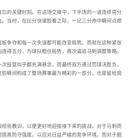
难忘的关键时刻。在这场交锋中，下半场的一波连续得分
会。当时，在比分快速胶着之际，一记三分命中瞬间点燃
篮板争夺和每一次失误都可能改变局势。而就在这种紧张
内连得五分，为球队稳住局势，再次逼迫马刺调整策略。
一次投篮似乎都充满悬念，而最终双方通过罚球决胜负，
这些瞬间构成了整场赛事最为精彩的一部分，也是留给观
取经验教训，以便更好地迎接接下来的挑战。对于马刺而
时提高防守强度，以应对日益严峻的竞争环境。而对于掘