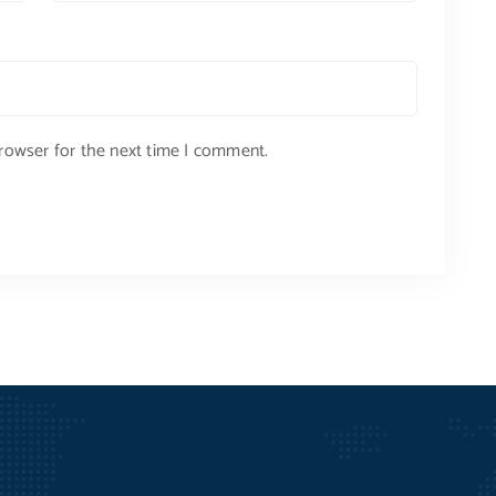
browser for the next time I comment.