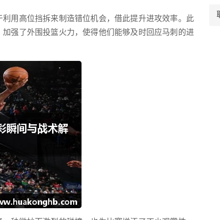
于利用高位挡拆来制造错位机会，借此提升进攻效率。此
，加强了外围投篮火力，使得他们能够及时回应马刺的进