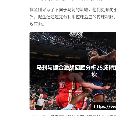
掘金则采取了不同于马刺的策略，他们更倾向
外，掘金还通过充分利用控球后卫的传球视野
攻压力。