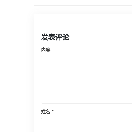
发表评论
内容
姓名
*