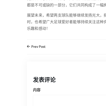
都是不可或缺的一部分，它们共同构成了一幅
展望未来，希望两支球队能够继续发扬光大，
时，也希望广大足球爱好者能够持续关注这种
乐趣和感动！
Prev Post
发表评论
内容