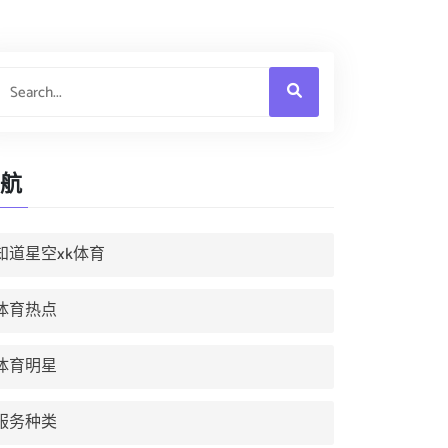
航
知道星空xk体育
体育热点
体育明星
服务种类