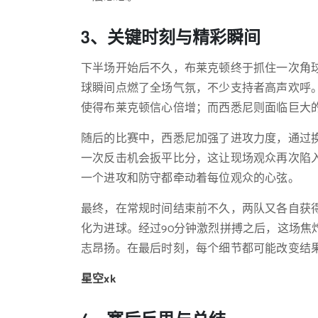
3、关键时刻与精彩瞬间
下半场开始后不久，布莱克顿终于抓住一次角
球瞬间点燃了全场气氛，不少支持者高声欢呼
使得布莱克顿信心倍增；而西悉尼则面临巨大
随后的比赛中，西悉尼加强了进攻力度，通过
一次反击机会扳平比分，这让现场观众再次陷
一个进攻和防守都牵动着每位观众的心弦。
最终，在常规时间结束前不久，两队又各自获
化为进球。经过90分钟激烈拼搏之后，这场焦
志昂扬。在最后时刻，每个细节都可能改变结
星空xk