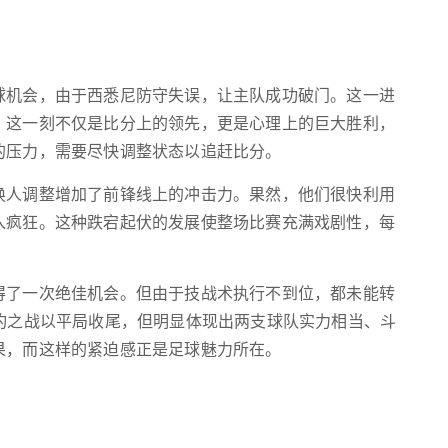
球机会，由于西悉尼防守失误，让主队成功破门。这一进
。这一刻不仅是比分上的领先，更是心理上的巨大胜利，
的压力，需要尽快调整状态以追赶比分。
换人调整增加了前锋线上的冲击力。果然，他们很快利用
入疯狂。这种跌宕起伏的发展使整场比赛充满戏剧性，每
得了一次绝佳机会。但由于技战术执行不到位，都未能转
灼之战以平局收尾，但明显体现出两支球队实力相当、斗
果，而这样的紧迫感正是足球魅力所在。