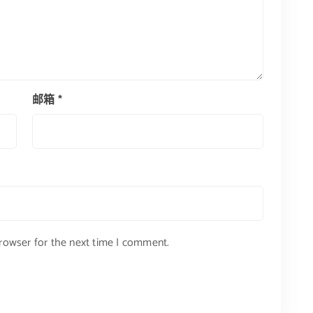
邮箱
*
browser for the next time I comment.