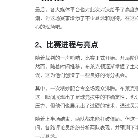
最后，各大媒体平台也对此次对决给予了高度
潮，为这场赛事增添了不少悬念和期待。在这
心的现场吧。
2、比赛进程与亮点
随着裁判的一声哨响，比赛正式开始。开局阶
然而，随着时间推移，布莱克顿逐渐掌握了主
误，这为他们创造了一些良好的得分机会。
其中，一次精妙配合令全场观众沸腾。布莱克
这一瞬间展现出了足球竞技中的不确定性，也
压力，但他们也展示出了过硬的技术，通过灵
随着上半场结束，两队都未能打破僵局。但这
间，各路评论员纷纷分析两队表现，并预测下
一层悬念。