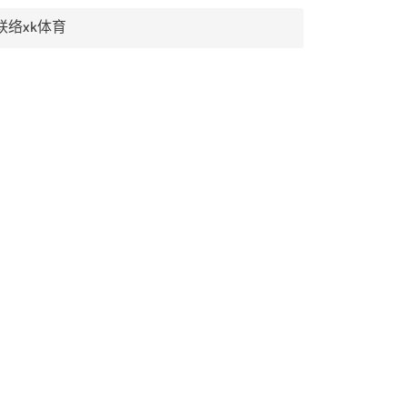
联络xk体育