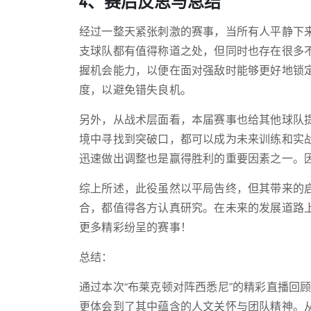
4、赛后反思与总结
经过一整天紧张刺激的赛事，当所有人平静下
支球队都有值得称道之处，但同时也存在很多
握机会能力，以便在面对强敌时能够更好地锁
度，以避免错失良机。
另外，从战术层面看，本届赛事也给其他球队
境中寻找到突破口，都可以成为未来训练和实
迅速做出调整也是赢得胜利的重要因素之一。
综上所述，此役虽然以平局告终，但其带来的
合，都值得各方认真研究。在未来的发展道路
更多精彩纷呈的赛事！
总结：
通过本次“布莱克顿对阵西悉尼”的精彩直播回
更体会到了其中蕴含的人文关怀与团队精神。