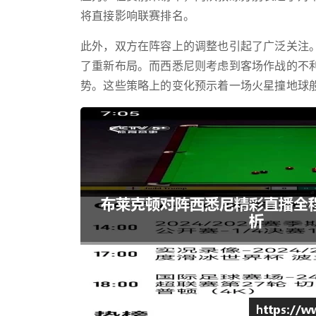
将直接影响联赛排名。
此外，双方在阵容上的调整也引起了广泛关注
了重新布局。而西悉尼则考虑到客场作战的不
势。这些策略上的变化预示着一场火星撞地球